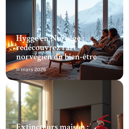
Hygge en Norvège :
redécouvrez l’art
norvégien du bien-être
11 mars 2026
Extincteurs maison :