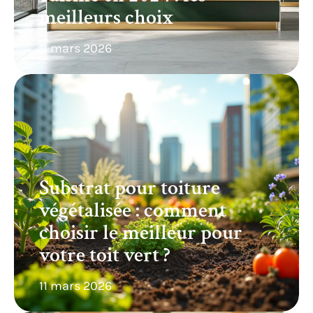
meilleurs choix
11 mars 2026
Substrat pour toiture
végétalisée : comment
choisir le meilleur pour
votre toit vert ?
11 mars 2026