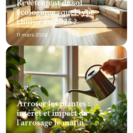
Revêtement de sol
écologique : quel type
choisir en 2025 ?
11 mars 2026
Arroser les plantes :
intérêt et impact de
l’arrosage le matin