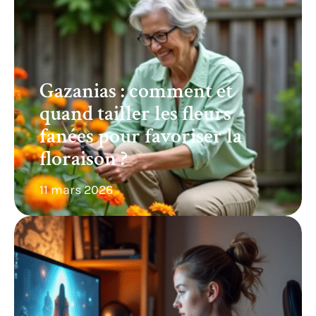
Gazanias : comment et
quand tailler les fleurs
fanées pour favoriser la
floraison ?
11 mars 2026