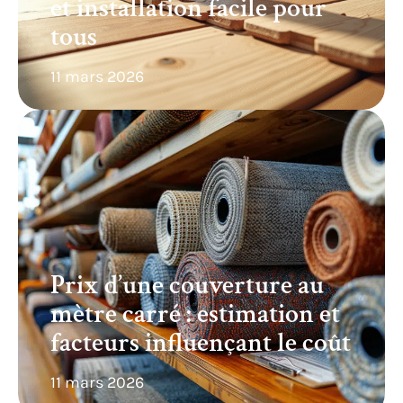
et installation facile pour
tous
11 mars 2026
Prix d’une couverture au
mètre carré : estimation et
facteurs influençant le coût
11 mars 2026