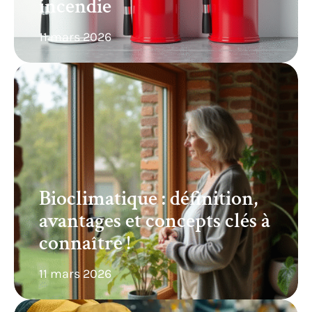
incendie
11 mars 2026
Bioclimatique : définition,
avantages et concepts clés à
connaître !
11 mars 2026