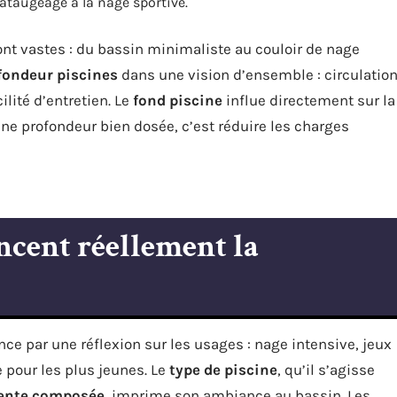
 pataugeage à la nage sportive.
sont vastes : du bassin minimaliste au couloir de nage
fondeur piscines
dans une vision d’ensemble : circulatio
ilité d’entretien. Le
fond piscine
influe directement sur la
r une profondeur bien dosée, c’est réduire les charges
encent réellement la
 par une réflexion sur les usages : nage intensive, jeux
 pour les plus jeunes. Le
type de piscine
, qu’il s’agisse
pente composée
, imprime son ambiance au bassin. Les