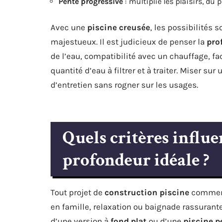
Pente progressive
: multiplie les plaisirs, du
Avec une
piscine creusée
, les possibilités 
majestueux. Il est judicieux de penser la
pro
de l’eau, compatibilité avec un chauffage, fac
quantité d’eau à filtrer et à traiter. Miser su
d’entretien sans rogner sur les usages.
Quels critères influ
profondeur idéale ?
Tout projet de
construction piscine
commence
en famille, relaxation ou baignade rassurante
d’une version à
fond plat
ou d’une
piscine 